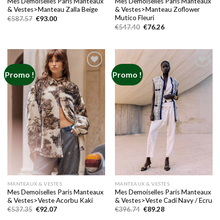
Mes Demoiselles Paris Manteaux
Mes Demoiselles Paris Manteaux
& Vestes>Manteau Zalla Beige
& Vestes>Manteau Zoflower
Mutico Fleuri
Le
Le
€
587.57
€
93.00
prix
prix
Le
Le
€
547.40
€
76.26
initial
actuel
prix
prix
était :
est :
initial
actuel
€587.57.
€93.00.
était :
est :
€547.40.
€76.26.
Promo !
Promo !
Add to
Add to
wishlist
wishlist
MANTEAUX & VESTES
MANTEAUX & VESTES
Mes Demoiselles Paris Manteaux
Mes Demoiselles Paris Manteaux
& Vestes>Veste Acorbu Kaki
& Vestes>Veste Cadi Navy / Ecru
Le
Le
Le
Le
€
537.35
€
92.07
€
396.74
€
89.28
prix
prix
prix
prix