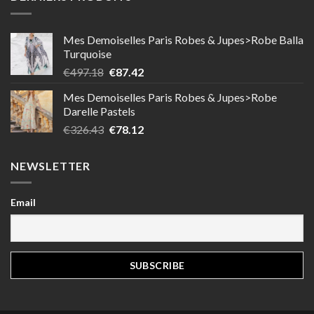
Mes Demoiselles Paris Robes & Jupes>Robe Balla
Turquoise
Le
Le
€
497.18
€
87.42
prix
prix
Mes Demoiselles Paris Robes & Jupes>Robe
initial
actuel
Darelle Pastels
était :
est :
Le
Le
€
326.43
€
78.12
€497.18.
€87.42.
prix
prix
initial
actuel
NEWSLETTER
était :
est :
€326.43.
€78.12.
Email