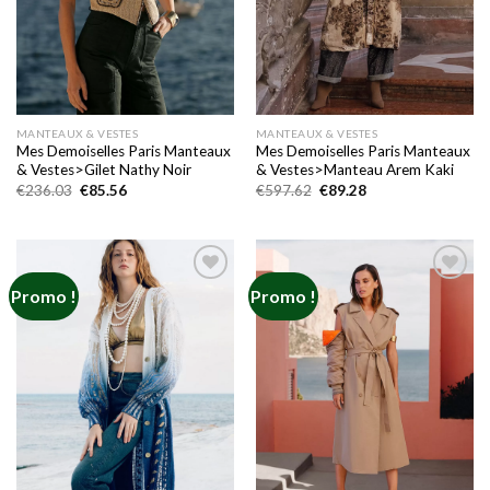
MANTEAUX & VESTES
MANTEAUX & VESTES
Mes Demoiselles Paris Manteaux
Mes Demoiselles Paris Manteaux
& Vestes>Gilet Nathy Noir
& Vestes>Manteau Arem Kaki
Le
Le
Le
Le
€
236.03
€
85.56
€
597.62
€
89.28
prix
prix
prix
prix
initial
actuel
initial
actuel
était :
est :
était :
est :
€236.03.
€85.56.
€597.62.
€89.28.
Promo !
Promo !
Add to
Add to
wishlist
wishlist