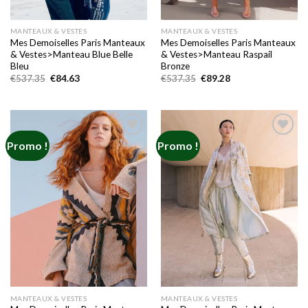
MANTEAUX & VESTES
MANTEAUX & VESTES
Mes Demoiselles Paris Manteaux
Mes Demoiselles Paris Manteaux
& Vestes>Manteau Blue Belle
& Vestes>Manteau Raspail
Bleu
Bronze
Le
Le
Le
Le
€
537.35
€
84.63
€
537.35
€
89.28
prix
prix
prix
prix
initial
actuel
initial
actuel
était :
est :
était :
est :
€537.35.
€84.63.
€537.35.
€89.28.
Promo !
Promo !
Add to
Add to
wishlist
wishlist
MANTEAUX & VESTES
MANTEAUX & VESTES