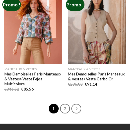
Promo !
Promo !
Add to
Add to
wishlist
wishlist
MANTEAUX & VESTES
MANTEAUX & VESTES
Mes Demoiselles Paris Manteaux
Mes Demoiselles Paris Manteaux
& Vestes>Veste Fejoa
& Vestes>Veste Garbo Or
Multicolore
Le
Le
€
236.03
€
91.14
prix
prix
Le
Le
€
346.52
€
85.56
initial
actuel
prix
prix
était :
est :
initial
actuel
€236.03.
€91.14.
était :
est :
€346.52.
€85.56.
1
2