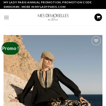
Skip
MY LADY PARIS ANNUAL PROMOTION, PROMOTION CODE
SM0IUK4N , MORE IN MYLADYPARIS.COM
to
content
Promo !
Add to
wishlist