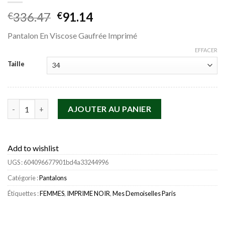
Le
Le
336.47
91.14
€
€
prix
prix
Pantalon En Viscose Gaufrée Imprimé
initial
actuel
était :
est :
EFFACER
€336.47.
€91.14.
Taille
quantité de Mes Demoiselles Paris Pantalons>Pantalon Abelia 
AJOUTER AU PANIER
Add to wishlist
UGS :
604096677901bd4a33244996
Catégorie :
Pantalons
Étiquettes :
FEMMES
,
IMPRIME NOIR
,
Mes Demoiselles Paris