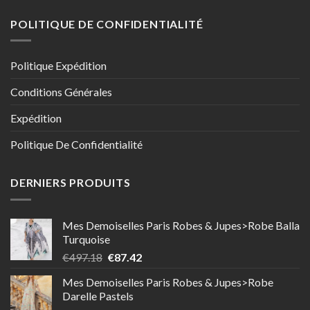
POLITIQUE DE CONFIDENTIALITÉ
Politique Expédition
Conditions Générales
Expédition
Politique De Confidentialité
DERNIERS PRODUITS
Mes Demoiselles Paris Robes & Jupes>Robe Balla
Turquoise
Le
Le
€
497.18
€
87.42
prix
prix
Mes Demoiselles Paris Robes & Jupes>Robe
initial
actuel
Darelle Pastels
était :
est :