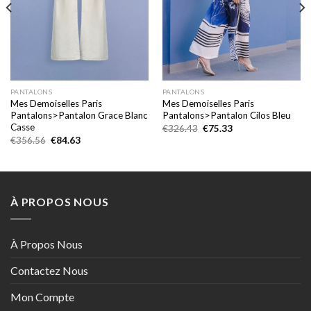
PANTALONS
PANTALONS
Mes Demoiselles Paris
Mes Demoiselles Paris
Pantalons>Pantalon Grace Blanc
Pantalons>Pantalon Cilos Bleu
Casse
Le
Le
€
326.43
€
75.33
prix
prix
Le
Le
€
356.56
€
84.63
initial
actuel
prix
prix
était :
est :
initial
actuel
€326.43.
€75.33.
était :
est :
€356.56.
€84.63.
À PROPOS NOUS
À Propos Nous
Contactez Nous
Mon Compte